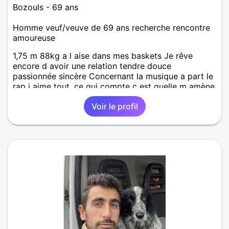
Bozouls - 69 ans
Homme veuf/veuve de 69 ans recherche rencontre
amoureuse
1,75 m 88kg a l aise dans mes baskets Je rêve
encore d avoir une relation tendre douce
passionnée sincère Concernant la musique a part le
rap j aime tout, ce qui compte c est quelle m amène
vers le rêve, l emotion.photo de ce matin 8 mars
Voir le profil
2025