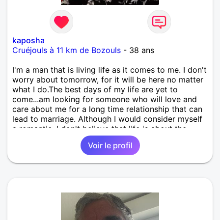
kaposha
Cruéjouls à 11 km de Bozouls
- 38 ans
I'm a man that is living life as it comes to me. I don't
worry about tomorrow, for it will be here no matter
what I do.The best days of my life are yet to
come...am looking for someone who will love and
care about me for a long time relationship that can
lead to marriage. Although I would consider myself
a romantic, I don't believe that life is about the
'grand passion.' In reality it is more about
Voir le profil
comfortable comrade. I am a really fun person who
loves people,loves to laugh, I am very caring,love
music...I am a devoted friend. I like to have fun,I
have strong moral values with honesty and integrity
being the core of my personality, am very cool, i
respect my dignity....I'm excited to see new places,
meet new people and do new things.I'm not a
fighter and I don't argue, life's too short but I do