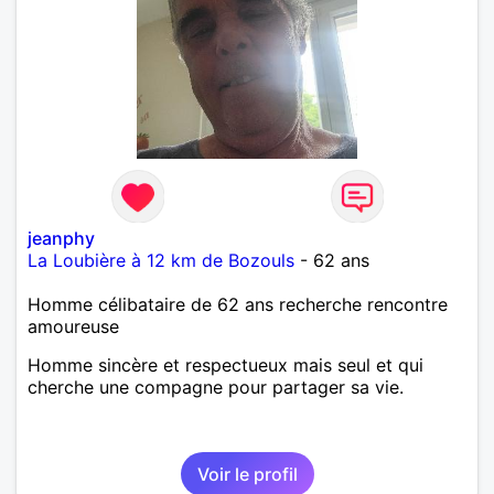
value friendship and intimacy.Respect is one of the
most important requisites in a relationship, as are
honesty and commitment. I enjoy going out to
dinner, movies, walks,and quiet times. Very Happy
jeanphy
La Loubière à 12 km de Bozouls
- 62 ans
Homme célibataire de 62 ans recherche rencontre
amoureuse
Homme sincère et respectueux mais seul et qui
cherche une compagne pour partager sa vie.
Voir le profil