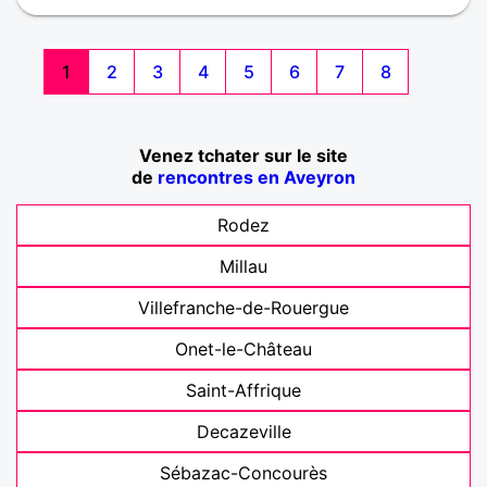
1
2
3
4
5
6
7
8
Venez tchater sur le site
de
rencontres en Aveyron
Rodez
Millau
Villefranche-de-Rouergue
Onet-le-Château
Saint-Affrique
Decazeville
Sébazac-Concourès