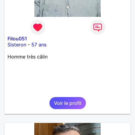
Filou051
Sisteron
-
57 ans
Homme très câlin
Voir le profil