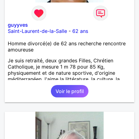
guyyves
Saint-Laurent-de-la-Salle
-
62 ans
Homme divorcé(e) de 62 ans recherche rencontre
amoureuse
Je suis retraité, deux grandes Filles, Chrétien
Catholique, je mesure 1 m 78 pour 85 Kg,
physiquement et de nature sportive, d'origine
méditerranéen J'aime la littérature, la culture, la
moto, les voyages, la cinéphilie, le romantisme, la
Voir le profil
marche sportive, le VTT, La pèche, les chiens, la
chasse , la nature. Je suis très affectueux et assez
romantique, très jeune d'esprit, j'aime plaisanter.