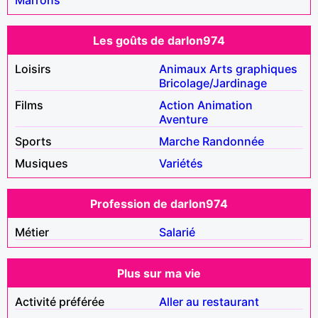
Les goûts de darlon974
Loisirs
Animaux
Arts graphiques
Bricolage/Jardinage
Films
Action
Animation
Aventure
Sports
Marche
Randonnée
Musiques
Variétés
Profession de darlon974
Métier
Salarié
Plus sur ma vie
Activité préférée
Aller au restaurant