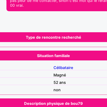
pas peur de me contacter, sinon c'est moi qui le ferais!
00 vrai.
Type de rencontre recherché
Situation familiale
Célibataire
Magné
52 ans
non
Description physique de bou79