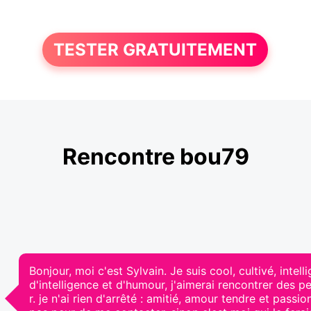
TESTER GRATUITEMENT
Rencontre bou79
Bonjour, moi c'est Sylvain. Je suis cool, cultivé, intel
d'intelligence et d'humour, j'aimerai rencontrer des 
r. je n'ai rien d'arrêté : amitié, amour tendre et passio