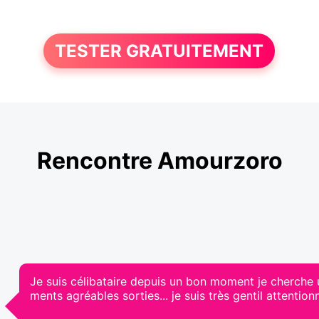
TESTER GRATUITEMENT
Rencontre Amourzoro
Je suis célibataire depuis un bon moment je cherche
ments agréables sorties... je suis très gentil attentio