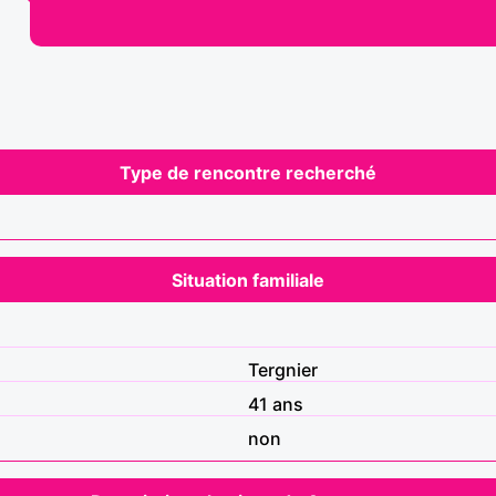
Type de rencontre recherché
Situation familiale
Tergnier
41 ans
non