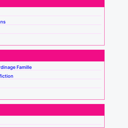
ins
rdinage
Famille
fiction