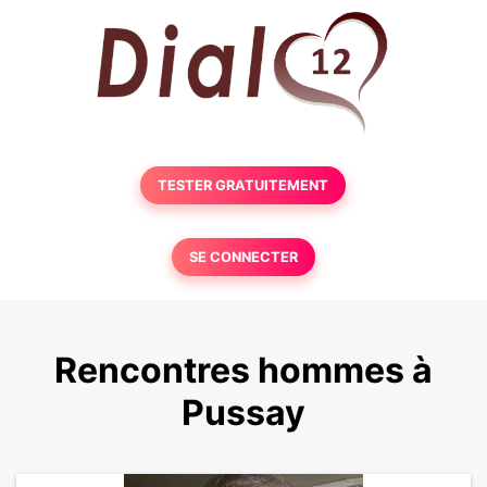
TESTER GRATUITEMENT
SE CONNECTER
Rencontres hommes à
Pussay