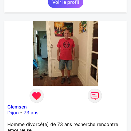
Voir le profil
Clemsen
Dijon
-
73 ans
Homme divorcé(e) de 73 ans recherche rencontre
amoureuse