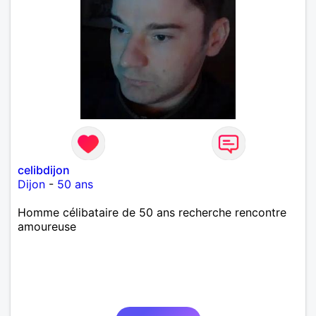
celibdijon
Dijon
-
50 ans
Homme célibataire de 50 ans recherche rencontre
amoureuse