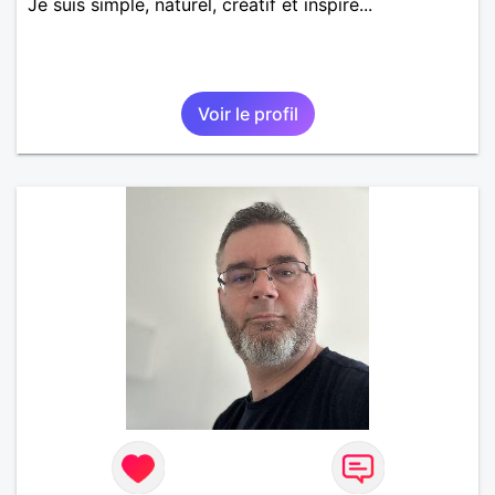
Je suis simple, naturel, créatif et inspiré...
Voir le profil