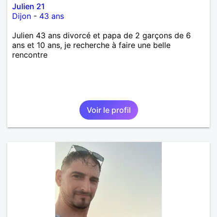
Julien 21
Dijon
-
43 ans
Julien 43 ans divorcé et papa de 2 garçons de 6
ans et 10 ans, je recherche à faire une belle
rencontre
Voir le profil