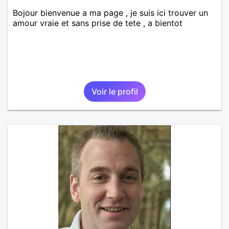
Bojour bienvenue a ma page , je suis ici trouver un
amour vraie et sans prise de tete , a bientot
Voir le profil