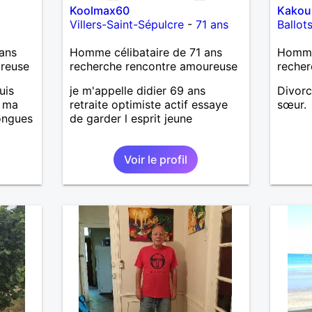
Koolmax60
Kakou
Villers-Saint-Sépulcre
-
71 ans
Ballot
ans
Homme célibataire de 71 ans
Homme
ureuse
recherche rencontre amoureuse
recher
uis
je m'appelle didier 69 ans
Divorc
, ma
retraite optimiste actif essaye
sœur.
longues
de garder l esprit jeune
Voir le profil
is
casser
reste
à mes
r en
ants.
e »
r,
’adore.
autant
bourré