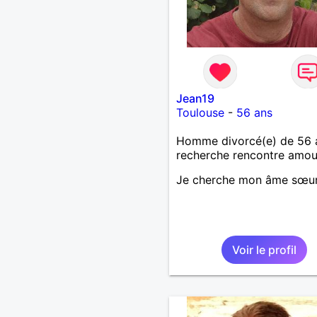
de qualités avec très peu
défauts. Je suis altruiste,
bienveillant, empathique,
attentionné, honnête,
respectueux, doux de car
et compréhensif : je laisse
« glisser » beaucoup de c
Jean19
Mais ne vous m’éprenez p
Toulouse
-
56 ans
Mesdames, si une person
j’aime me trahit une fois, il
Homme divorcé(e) de 56 
aura pas de seconde chan
recherche rencontre amo
je l’effacerai à « vitam
eternam ». Néanmoins, je 
Je cherche mon âme sœu
tout petit peu maniaque ai
qu’impatient. J’essaye de f
des efforts. Rien de bien
dramatique ! Du moins je 
pense……Je suis un homm
Voir le profil
facile à vivre. À vous si vo
souhaitez, d’apprendre à 
connaître davantage. J’en 
ravi….A très bientôt je l’es