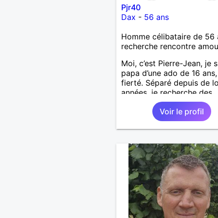
Pjr40
Dax
-
56 ans
Homme célibataire de 56 
recherche rencontre amo
Moi, c’est Pierre-Jean, je s
papa d’une ado de 16 ans
fierté. Séparé depuis de 
années, je recherche des
affinités amicales afin de
Voir le profil
rompre une solitude parfo
difficile à gérer ainsi que 
le vague à l’âme. L’amitié 
extrêmement importante 
yeux mais peut se décline
des sentiments plus puiss
« Le temps fera son œuvr
disait Arthur Schopenhaue
philosophe allemand que j
J’aime discuter sans pour 
être trop locace. Je suis 