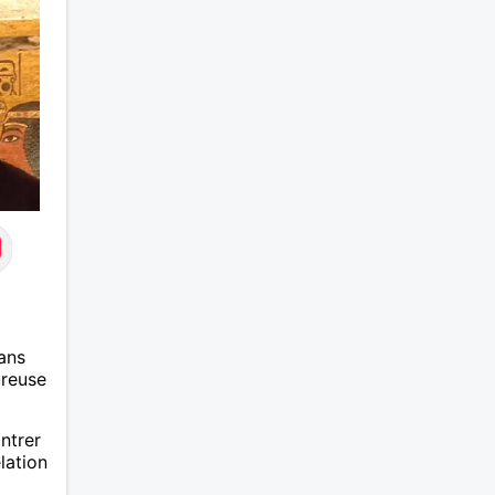
ans
ureuse
ntrer
lation