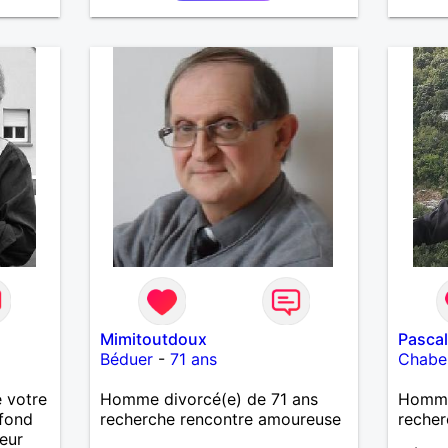
Mimitoutdoux
Pasca
Béduer
-
71 ans
Chabeu
 votre
Homme divorcé(e) de 71 ans
Homme
fond
recherche rencontre amoureuse
recher
eur