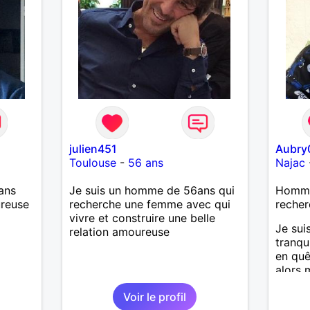
julien451
Aubry
Toulouse
-
56 ans
Najac
ans
Je suis un homme de 56ans qui
Homme
ureuse
recherche une femme avec qui
recher
vivre et construire une belle
Je sui
relation amoureuse
tranqu
en quê
alors 
surtou
Voir le profil
lire. 