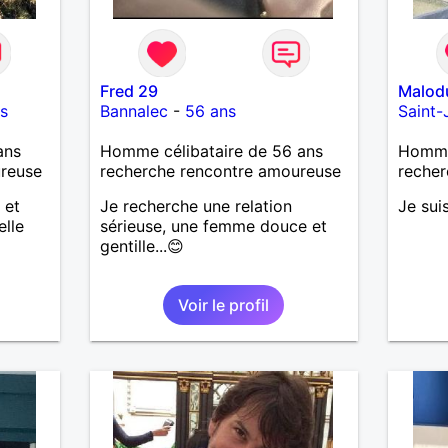
Fred 29
Malod
s
Bannalec
-
56 ans
Saint
ans
Homme célibataire de 56 ans
Homme 
ureuse
recherche rencontre amoureuse
recher
 et
Je recherche une relation
Je sui
elle
sérieuse, une femme douce et
gentille...😊
Voir le profil