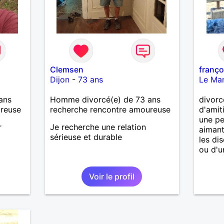
 de
actère
hoses.
Clemsen
franço
as
Dijon
-
73 ans
Le Ma
ne que
 n’y
ans
Homme divorcé(e) de 73 ans
divorc
ce et
ureuse
recherche rencontre amoureuse
d'amiti
une p
suis un
r
Je recherche une relation
aimant
nsi
sérieuse et durable
les di
aire
ou d'u
le
e
Voir le profil
us le
me
serai
père.