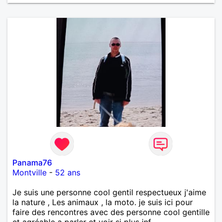
Panama76
Montville
-
52 ans
Je suis une personne cool gentil respectueux j'aime
la nature , Les animaux , la moto. je suis ici pour
faire des rencontres avec des personne cool gentille
et agréable a parler et voir si plus inf