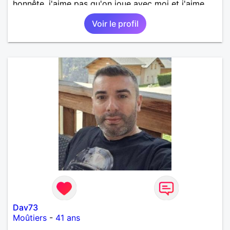
honnête, j'aime pas qu'on joue avec moi et j'aime
pas les mensonges. Je cherche une relation
Voir le profil
amoureuse et sérieuse.
Dav73
Moûtiers
-
41 ans