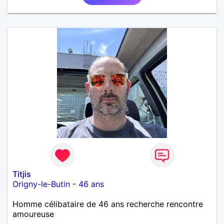
Titjis
Origny-le-Butin
-
46 ans
Homme célibataire de 46 ans recherche rencontre
amoureuse