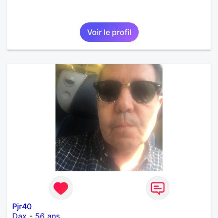
Voir le profil
Pjr40
Dax
-
56 ans