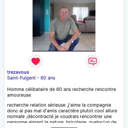
trezavous
Saint-Fulgent
-
60 ans
Homme célibataire de 60 ans recherche rencontre
amoureuse
recherche relation sérieuse ,j'aime la compagnie
donc ai pas mal d'amis caractère plutot cool allure
normale ,décontracté je voudrais rencontrer une
personne aimant la nature ,bricolage ,quelqu'un de
simple et naturel à vos claviers mesdames