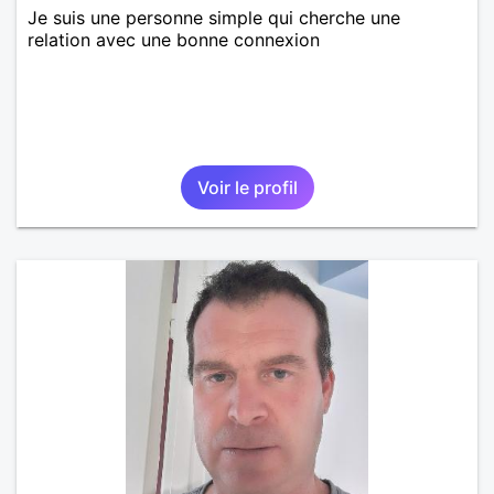
Je suis une personne simple qui cherche une
relation avec une bonne connexion
Voir le profil