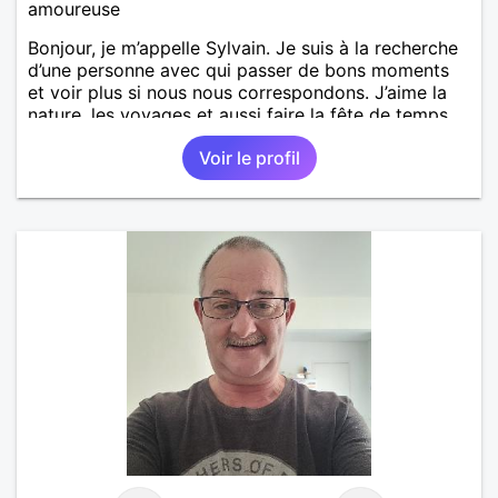
amoureuse
Bonjour, je m’appelle Sylvain. Je suis à la recherche
d’une personne avec qui passer de bons moments
et voir plus si nous nous correspondons. J’aime la
nature, les voyages et aussi faire la fête de temps
en temps ;-)Je suis papa d’un petit garçon de 7 ans
Voir le profil
dont je m’occupe en garde alternée. J’aime à peu
près tous les styles de musique. (Oui je suis pas
trop fan de Jul). Je fais du sport pour garder la
forme et plutôt agréable à regarder. (Enfin je le
pense en tout cas 😂)