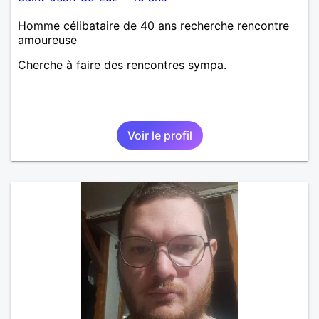
Homme célibataire de 40 ans recherche rencontre
amoureuse
Cherche à faire des rencontres sympa.
Voir le profil