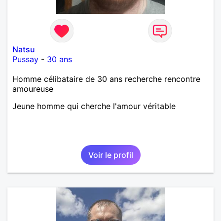
Natsu
Pussay
-
30 ans
Homme célibataire de 30 ans recherche rencontre
amoureuse
Jeune homme qui cherche l'amour véritable
Voir le profil