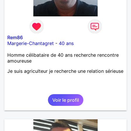
Rem86
Margerie-Chantagret
-
40 ans
Homme célibataire de 40 ans recherche rencontre
amoureuse
Je suis agriculteur je recherche une relation sérieuse
Voir le profil