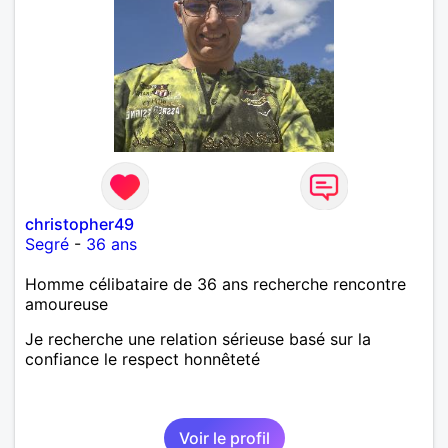
christopher49
Segré
-
36 ans
Homme célibataire de 36 ans recherche rencontre
amoureuse
Je recherche une relation sérieuse basé sur la
confiance le respect honnêteté
Voir le profil