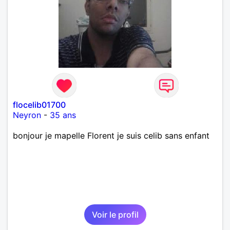
flocelib01700
Neyron
-
35 ans
bonjour je mapelle Florent je suis celib sans enfant
Voir le profil