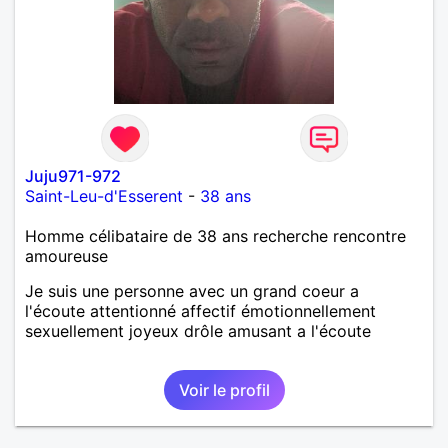
Juju971-972
Saint-Leu-d'Esserent
-
38 ans
Homme célibataire de 38 ans recherche rencontre
amoureuse
Je suis une personne avec un grand coeur a
l'écoute attentionné affectif émotionnellement
sexuellement joyeux drôle amusant a l'écoute
Voir le profil